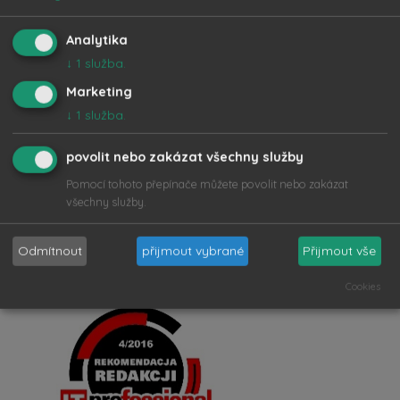
Analytika
↓
1
služba.
Marketing
↓
1
služba.
povolit nebo zakázat všechny služby
Pomocí tohoto přepínače můžete povolit nebo zakázat
všechny služby.
Odmítnout
přijmout vybrané
Přijmout vše
Cookies