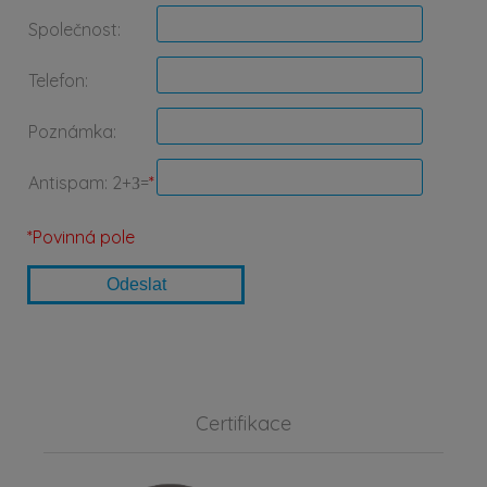
Společnost:
Telefon:
Poznámka:
Antispam: 2+З=
*
*Povinná pole
Certifikace