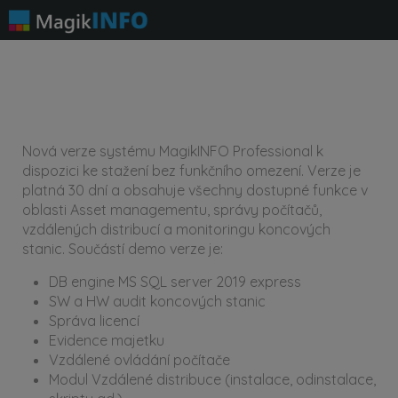
Nová verze systému MagikINFO Professional k
dispozici ke stažení bez funkčního omezení. Verze je
platná 30 dní a obsahuje všechny dostupné funkce v
oblasti Asset managementu, správy počítačů,
vzdálených distribucí a monitoringu koncových
stanic. Součástí demo verze je:
DB engine MS SQL server 2019 express
SW a HW audit koncových stanic
Správa licencí
Evidence majetku
Vzdálené ovládání počítače
Modul Vzdálené distribuce (instalace, odinstalace,