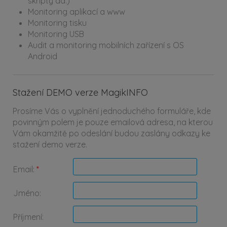
skripty ad.)
Monitoring aplikací a www
Monitoring tisku
Monitoring USB
Audit a monitoring mobilních zařízení s OS
Android
Stažení DEMO verze MagikINFO
Prosíme Vás o vyplnění jednoduchého formuláře, kde
povinným polem je pouze emailová adresa, na kterou
Vám okamžitě po odeslání budou zaslány odkazy ke
stažení demo verze.
Email:
*
Jméno:
Příjmení: