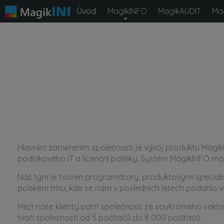
Úvod
MagikINFO
MagikAUDIT
Ma
Jsme česká společnost, která vyvíjí a prodává syst
správě Vašeho IT. Působíme na českém, slovenském 
čítá více než 500 zákazníků soukromé i státní sfér
vstříc a pružně reagovat na Va
Vybrané reference
Hlavním zaměřením společnosti je vývoj produktu MagikI
podnikového IT a licenční politiky. Systém MagikINFO má
Náš tým je tvořen programátory, produktovými special
polském trhu, kde se nám v posledních letech podařilo v
Mezi naše klienty patří společnosti ze soukromého sekto
tvoří společnosti od 5 počítačů do 8 000 počítačů.