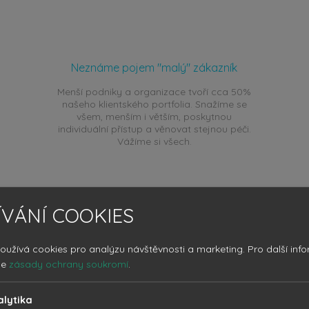
Neznáme pojem "malý" zákazník
Menší podniky a organizace tvoří cca 50%
našeho klientského portfolia. Snažíme se
všem, menším i větším, poskytnou
individuální přístup a věnovat stejnou péči.
Vážíme si všech.
VÁNÍ COOKIES
oužívá cookies pro analýzu návštěvnosti a marketing.
Pro další inf
še
zásady ochrany soukromí
.
alytika