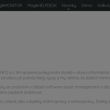
gikMONITOR
MagikHELPDESK
Novinky
Demo
Kalkul
ém MagikINFO, nástroj určený ke
a polském trhu. Naše Portfolio
y. Vždy se snažíme vycházet Vám
še potřeby.
NFO a s tím spojené poskytování služeb v oboru informačních
 za sebou již patnáctiletý vývoj a my věříme, že dalších mini
isty se znalostmi v oblasti software asset management a ob
elmi úspěšně etablovat.
ru, stejně jako subjekty státní správy a samosprávy. Žádný z