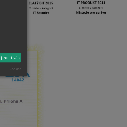
řijmout vše
Cookies