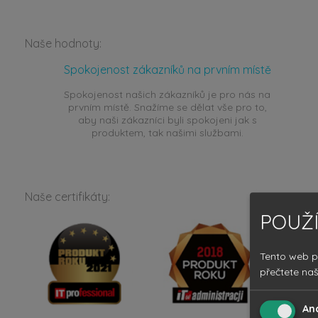
Naše hodnoty:
Spokojenost zákazníků na prvním místě
Spokojenost našich zákazníků je pro nás na
prvním místě. Snažíme se dělat vše pro to,
aby naši zákazníci byli spokojeni jak s
produktem, tak našimi službami.
Naše certifikáty:
POUŽÍ
Tento web p
přečtete na
An