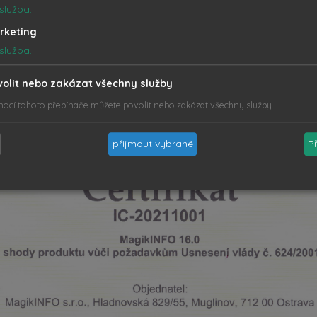
služba.
rketing
služba.
Certifikát 624/2001
volit nebo zakázat všechny služby
ocí tohoto přepínače můžete povolit nebo zakázat všechny služby.
přijmout vybrané
P