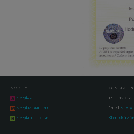
MODULY
KONTAKT P
MagikAUDIT
Tel.: +420 55
Email:
suppo
MagikMONITOR
Klientská zó
MagikHELPDESK