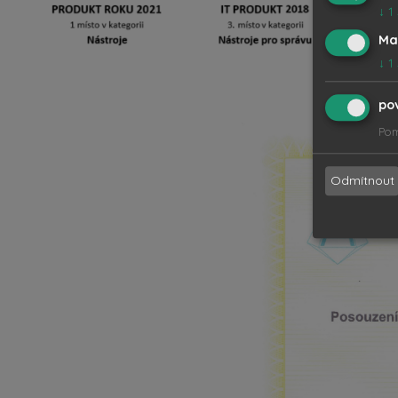
↓
1
Ma
↓
1
po
Pom
Odmítnout