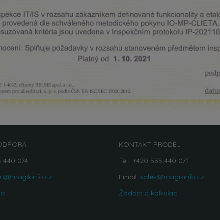
ODPORA
KONTAKT PRODEJ
5 440 074
Tel.: +420 555 440 071
rt@magikinfo.cz
Email:
sales@magikinfo.cz
na
Žádost o kalkulaci