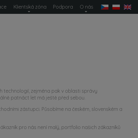
ace
Klientská zóna
Podpora
O nás
 technologií, zejména pak v oblasti správy
málně patnáct let má ještě před sebou.
chodními zástupci. Působíme na českém, slovenském a
ákazník pro nás není malý, portfolio našich zákazníků