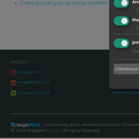
An
Online kontakty na technické oddělení
↓
1
Ma
↓
1
po
Pom
MODULY
KONTAKT P
Odmítnout
MagikAUDIT
Tel.: +420 55
Email:
suppo
MagikMONITOR
Klientská zó
MagikHELPDESK
- softwarový audit, evidence počítačů, monitori
© 2026 MagikINFO s.r.o. | All rights reserved.