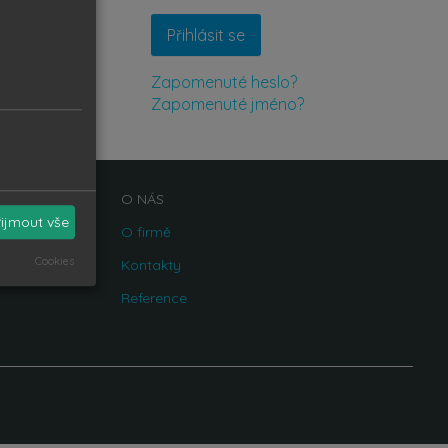
Přihlásit se
Zapomenuté heslo?
Zapomenuté jméno?
O NÁS
řijmout vše
O firmě
Cookies
Kontakty
Reference