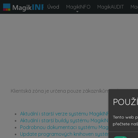
Úvod
MagikINFO
MagikAUDIT
Ma
Klientská zóna je určena pouze zákazníkům s platným 
POUŽÍ
Aktuální i starší verze systému MagikINFO
Tento web p
Aktuální i starší buildy systému MagikINFO
přečtete na
Podrobnou dokumentaci systému MagikINFO
Update programových knihoven systému MagikINF