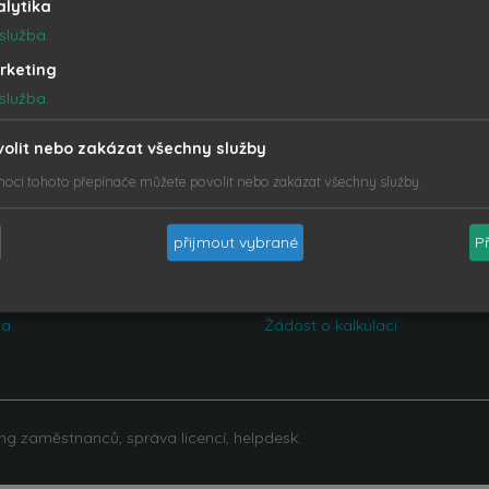
alytika
služba.
rketing
služba.
volit nebo zakázat všechny služby
ocí tohoto přepínače můžete povolit nebo zakázat všechny služby.
ODPORA
KONTAKT PRODEJ
přijmout vybrané
P
5 440 074
Tel.: +420 555 440 071
rt@magikinfo.cz
Email:
sales@magikinfo.cz
na
Žádost o kalkulaci
ng zaměstnanců, správa licencí, helpdesk.