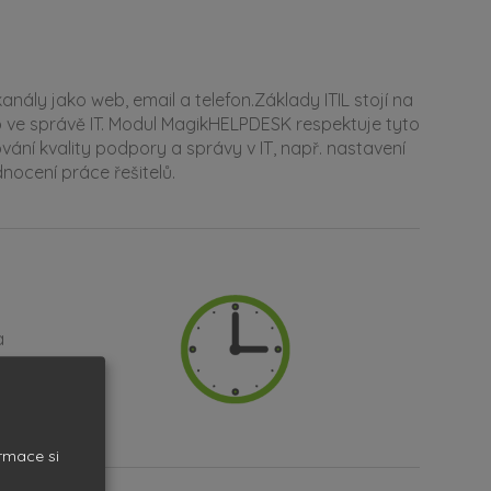
ly jako web, email a telefon.Základy ITIL stojí na
eb ve správě IT. Modul MagikHELPDESK respektuje tyto
vání kvality podpory a správy v IT, např. nastavení
ocení práce řešitelů.
a
ormace si