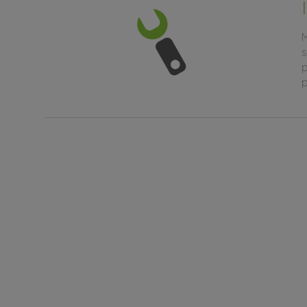
M
s
p
p
Online inventura ve webovém p
Využít lze také inventury ve webovém portále. Každý
vyžádání může potvrdit či zamítnout v případě, kdy 