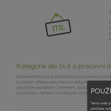
M
p
p
m
Kategorie dle SLA a pracovní 
Nastavení četnosti a závažnosti priorit řešení požad
to včetně reflektování pracovní doby řešitelů v da
uživatel je seznámen s termínem, do kdy bude jeho
POUŽÍ
za převzetí v termínu a hodnocen za řešení požada
Tento web p
přečtete na