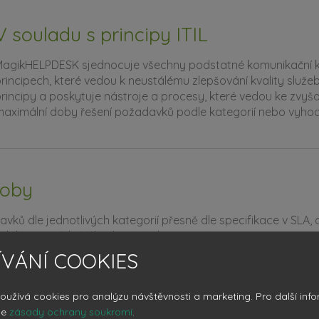
V souladu s principy ITIL
agikHELPDESK sjednocuje všechny podstatné komunikační kaná
rincipech, které vedou k neustálému zlepšování kvality služ
rincipy a poskytuje nástroje a procesy, které vedou ke zvyšo
aximální doby řešení požadavků podle kategorií nebo vyhodn
doby
avků dle jednotlivých kategorií přesně dle specifikace v SLA, 
ných kategoriích. Výhodou je jednoznačná tranpsarentnost,
 požadavek vyřešen dle SLA a zároveň řešitel je zodpovědný
VÁNÍ COOKIES
vků pouze v kontextu jeho pracovní doby.
oužívá cookies pro analýzu návštěvnosti a marketing.
Pro další inf
še
zásady ochrany soukromí
.