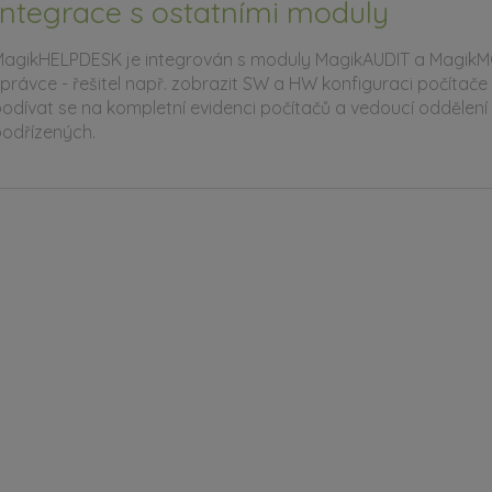
Integrace s ostatními moduly
agikHELPDESK je integrován s moduly MagikAUDIT a MagikMON
právce - řešitel např. zobrazit SW a HW konfiguraci počít
odívat se na kompletní evidenci počítačů a vedoucí oddělení
odřízených.
ortále
 uživatel má k dispozici přehled svěřeného majetku, který na
některým ze zařízení nedisponuje.