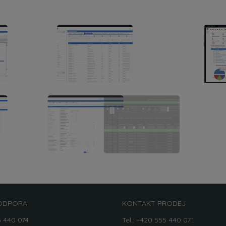
ODPORA
KONTAKT PRODEJ
5 440 074
Tel.: +420 555 440 071