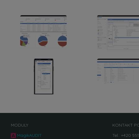
MODULY
KONTAKT P
MagikAUDIT
Tel.: +420 55