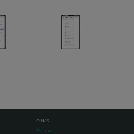
O NÁS
O firmě