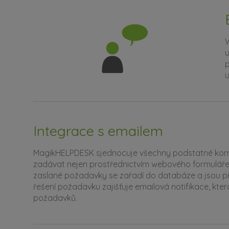
W
u
p
u
Integrace s emailem
MagikHELPDESK sjednocuje všechny podstatné komuni
zadávat nejen prostřednictvím webového formuláře, 
zaslané požadavky se zařadí do databáze a jsou př
řešení požadavku zajišťuje emailová notifikace, kte
požadavků.