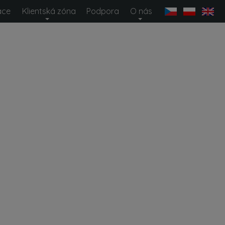
ace
Klientská zóna
Podpora
O nás