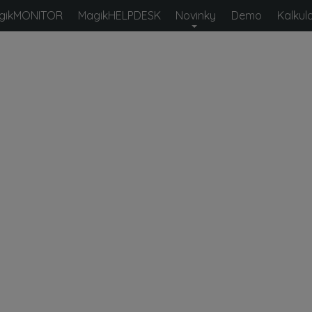
gikMONITOR
MagikHELPDESK
Novinky
Demo
Kalkul
 hodnotou
ů určený pro vnitrofiremní i
racovní doby, znalostní báze,
ýstupy HW a SW konfigurace