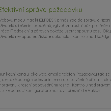
Efektivní správa požadavků
ebový modul MagikHELPDESK přináší řád do správy a řízení u
živatelů s řešením problémů, vytvoří znalostní bázi pro řeš
ráce IT oddělení a zároveň dokáže ušetřit spoustu času. D
živatelů nezapadne. Získáte dokonalou kontrolu nad každý
kační kanály jako web, email a telefon. Požadavky tak lze
ale také pouhým odesláním emailu, a to včetně příloh. I takt
ipraveny k řešení odpovědnými řešiteli. Kontrolu nad stavem
rou lze pomocí konfigurátoru nastavit přesně dle Vašich