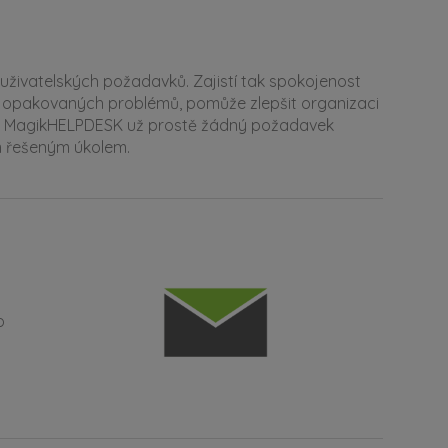
živatelských požadavků. Zajistí tak spokojenost
eni opakovaných problémů, pomůže zlepšit organizaci
íky MagikHELPDESK už prostě žádný požadavek
m řešeným úkolem.
o