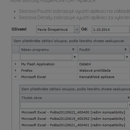
Nové sestavy MagikMONITOR - Aplikace
Sestava Použití zobrazuje využití aplikací na základě
Sestava Detaily zobrazuje využití aplikací za vybran