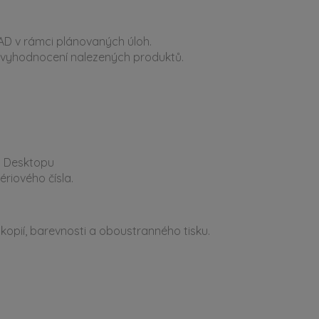
AD v rámci plánovaných úloh.
 vyhodnocení nalezených produktů.
O Desktopu
riového čísla.
 kopií, barevnosti a oboustranného tisku.