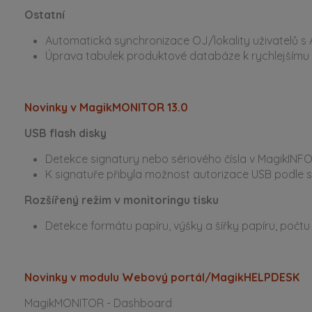
Ostatní
Automatická synchronizace OJ/lokality uživatelů s 
Úprava tabulek produktové databáze k rychlejšímu
Novinky v MagikMONITOR 13.0
USB flash disky
Detekce signatury nebo sériového čísla v MagikINF
K signatuře přibyla možnost autorizace USB podle sé
Rozšířený režim v monitoringu tisku
Detekce formátu papíru, výšky a šířky papíru, počtu
Novinky v modulu Webový portál/MagikHELPDESK
MagikMONITOR - Dashboard