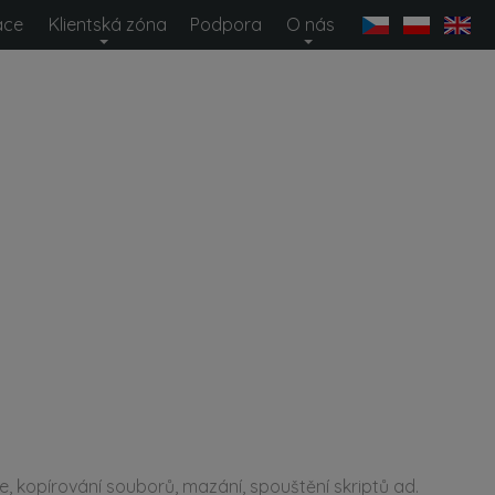
ace
Klientská zóna
Podpora
O nás
stému MagikINFO
 již od roku 1999. První verze vyšla pod názvem PCin
plikace vyvíjena v prostředí Delphi. V roce 2008 došl
hodu na platformu Microsoft.NET a tři roky poté vyc
ím MagikINFO. V roce 2026 vydáváme již verzi 19.0. Ta
ce nejen v poslední verzi, ale také na novinky v pře
e, kopírování souborů, mazání, spouštění skriptů ad.