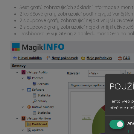
Šest grafů zobrazujících základní informace z monit
2 koláčové grafy zobrazující podíl nejvyužívanějších
2 sloupcové grafy zobrazující nejaktivnější uživatel
2 sloupcové grafy zobrazující nejaktivnější uživatelé v
Dashboard je využitelný z pohledu manažera na náhl
POUŽÍ
Tento web p
přečtete na
An
↓
1