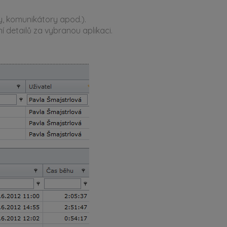
ry, komunikátory apod.).
í detailů za vybranou aplikaci.