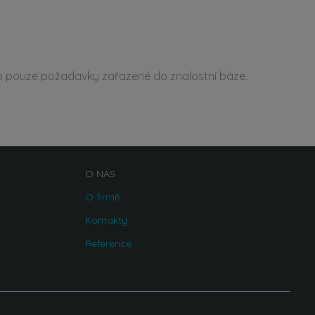
o pouze požadavky zařazené do znalostní báze.
O NÁS
O firmě
Kontakty
Reference