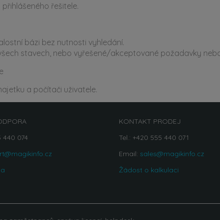
přihlášeného řešitele.
ostní bázi bez nutnosti vyhledání.
e všech stavech, nebo vyřešené/akceptované požadavky neb
e
jetku a počítači uživatele.
ODPORA
KONTAKT PRODEJ
5 440 074
Tel.: +420 555 440 071
rt@magikinfo.cz
Email:
sales@magikinfo.cz
na
Žádost o kalkulaci