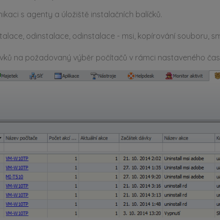
kaci s agenty a úložiště instalačních balíčků.
nstalace, odinstalace, odinstalace - msi, kopírování souboru, 
adavků na požadovaný výběr počítačů v rámci nastaveného ča