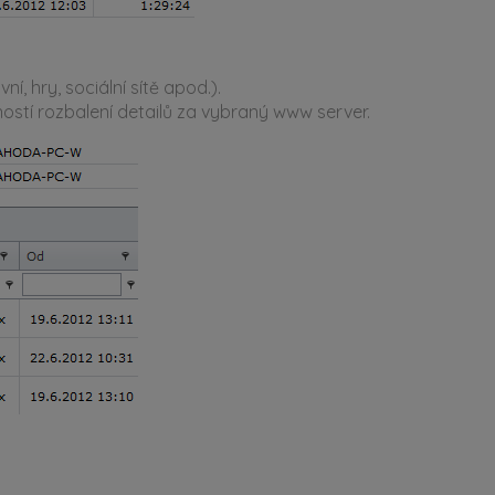
 hry, sociální sítě apod.).
stí rozbalení detailů za vybraný www server.