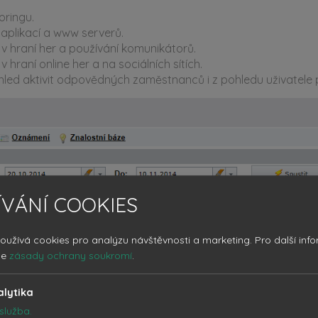
oringu.
 aplikací a www serverů.
é v hraní her a používání komunikátorů.
 hraní online her a na sociálních sítích.
ed aktivit odpovědných zaměstnanců i z pohledu uživatele p
VÁNÍ COOKIES
oužívá cookies pro analýzu návštěvnosti a marketing.
Pro další inf
še
zásady ochrany soukromí
.
alytika
služba.