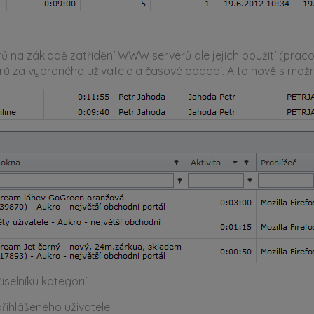
a základě zatřídění WWW serverů dle jejich použití (pracovní,
 za vybraného uživatele a časové období. A to nově s možno
selníku kategorií
přihlášeného uživatele.