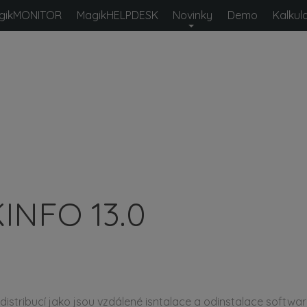
gikMONITOR
MagikHELPDESK
Novinky
Demo
Kalkul
Novinky v sy
Systém MagikINFO je vyvíjen
2000, a do roku 2005 byla a
zásadnímu rozhodnutí v přec
2011 verze 9.0 již s označen
můžete podívat na nové funk
INFO 13.0
verzích.
istribucí jako jsou vzdálené isntalace a odinstalace softwar