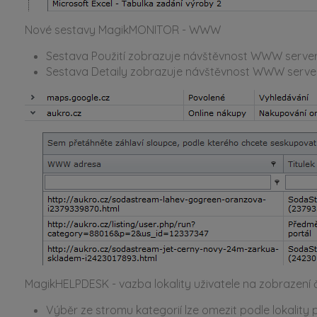
Nové sestavy MagikMONITOR - WWW
Sestava Použití zobrazuje návštěvnost WWW serverů n
Sestava Detaily zobrazuje návštěvnost WWW serverů
MagikHELPDESK - vazba lokality uživatele na zobrazení čí
Výběr ze stromu kategorií lze omezit podle lokality 