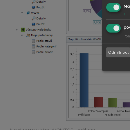
Ma
↓
1
po
Pom
Odmítnout