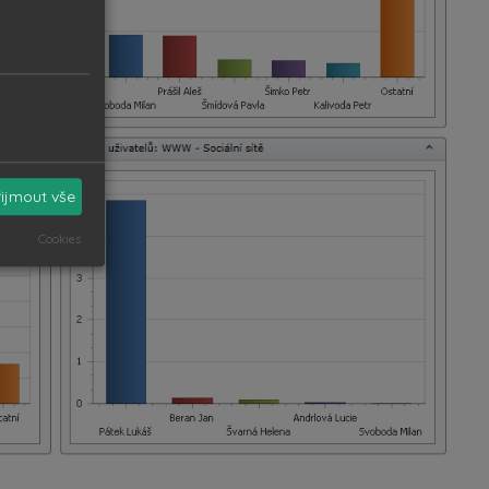
řijmout vše
Cookies