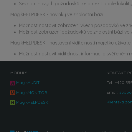
Seznam nových požadavků lze omezit podle lokality 
MagikHELPDESK - novinky ve znalostní bázi
Možnost nastavit zobrazení všech požadavků ve znal
Možnost zobrazení požadavků ve znalostní bázi v
MagikHELPDESK - nastavení viditelnosti majetku uživatel
Možnost nastavit viditelnost informací o svěřeném ma
MODULY
KONTAKT P
MagikAUDIT
Tel.: +420 55
Email:
suppo
MagikMONITOR
Klientská zó
MagikHELPDESK