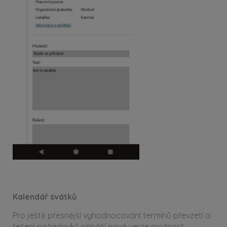
Kalendář svátků
Pro ještě přesnější vyhodnocování termínů převzetí a
řešení požadavků přináší nová verze možnost