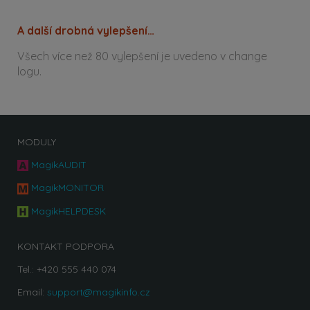
A další drobná vylepšení…
Všech více než 80 vylepšení je uvedeno v change
logu.
MODULY
MagikAUDIT
MagikMONITOR
MagikHELPDESK
KONTAKT PODPORA
Tel.: +420 555 440 074
Email:
support@magikinfo.cz