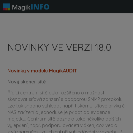
NOVINKY VE VERZI 18.0
Novinky v modulu MagikAUDIT
Nový skener sítě
Řídící centrum sítě bylo rozšířeno o možnost
skenovat síťová zařízení s podporou SNMP protokolu.
Lze tak snadno vyhledat např. tiskárny, síťové prvky či
NAS zařízení a jednoduše je přidat do evidence
majetku. Centrum sítě doznalo také několika dalších
vylepšení, např. podporu dvaceti vláken, což vedlo
k významnému zrychlení při vyhledávání v rozsahu IP