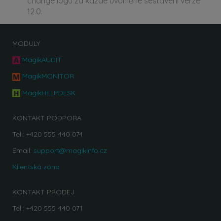
change logu za každé uvolněné sestavení verze
12.0.
MODULY
MagikAUDIT
MagikMONITOR
MagikHELPDESK
KONTAKT PODPORA
Tel.: +420 555 440 074
Email:
support@magikinfo.cz
Klientská zóna
KONTAKT PRODEJ
Tel.: +420 555 440 071