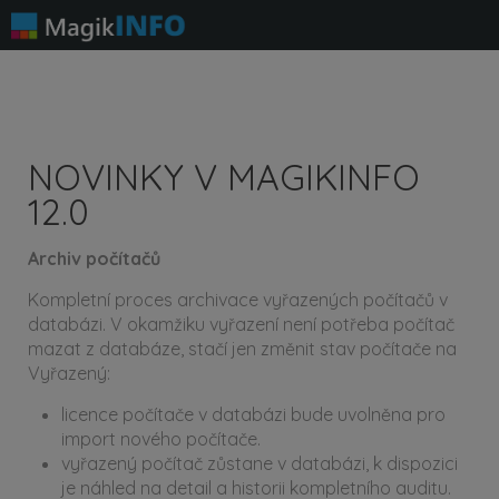
NOVINKY V MAGIKINFO
12.0
Archiv počítačů
Kompletní proces archivace vyřazených počítačů v
databázi. V okamžiku vyřazení není potřeba počítač
mazat z databáze, stačí jen změnit stav počítače na
Vyřazený:
licence počítače v databázi bude uvolněna pro
import nového počítače.
vyřazený počítač zůstane v databázi, k dispozici
je náhled na detail a historii kompletního auditu.